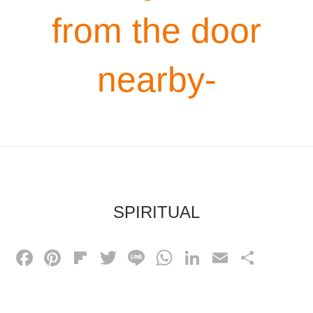
from the door
nearby-
SPIRITUAL
F
Pi
Fl
T
Li
W
Li
E
共
a
nt
ip
wi
n
h
n
m
有
c
er
b
tt
e
at
k
ail