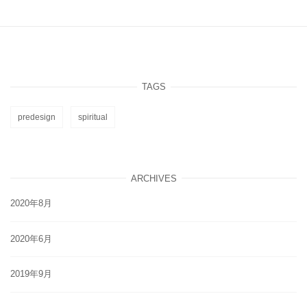
e
e
o
er
s
e
b
st
ar
A
dI
o
d
p
n
o
p
TAGS
k
predesign
spiritual
ARCHIVES
2020年8月
2020年6月
2019年9月